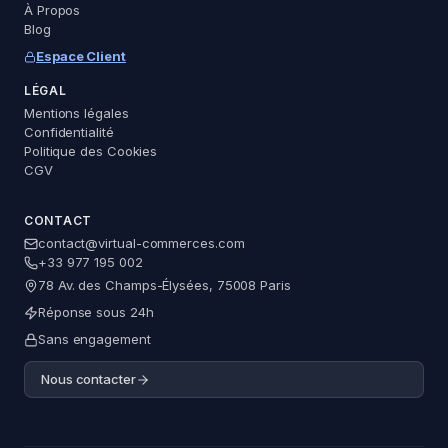
À Propos
Blog
Espace Client
Virtual Commerces
LÉGAL
Assistant — réponse immédiate
Mentions légales
Confidentialité
Politique des Cookies
CGV
Comment marche le widget IA ?
CONTACT
Combien ça coûte ?
contact@virtual-commerces.com
En combien de temps c'est installé ?
+33 977 195 002
78 Av. des Champs-Élysées, 75008 Paris
Vous gérez quels secteurs ?
Réponse sous 24h
Sans engagement
Nous contacter