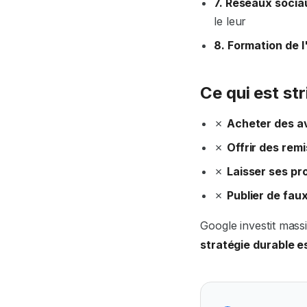
7. Réseaux socia
le leur
8. Formation de l
Ce qui est st
✗
Acheter des a
✗
Offrir des rem
✗
Laisser ses pr
✗
Publier de faux
Google investit mass
stratégie durable e