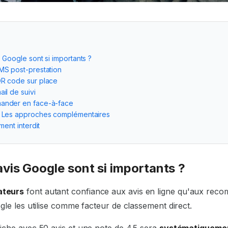
 Google sont si importants ?
MS post-prestation
QR code sur place
il de suivi
ander en face-à-face
: Les approches complémentaires
ment interdit
avis Google sont si importants ?
teurs
font autant confiance aux avis en ligne qu'aux rec
gle les utilise comme facteur de classement direct.
iche avec 50 avis et une note de 4.5 sera
systématiquemen