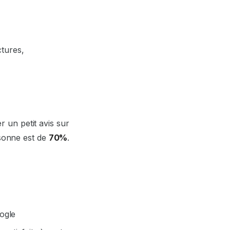
ctures,
r un petit avis sur
sonne est de
70%
.
oogle