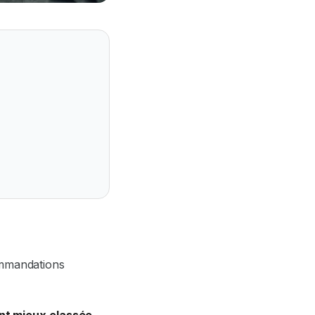
ommandations
t mieux classée