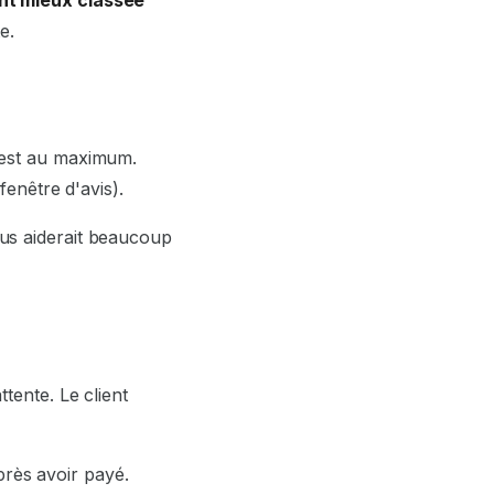
e.
n est au maximum.
fenêtre d'avis).
us aiderait beaucoup
tente. Le client
après avoir payé.