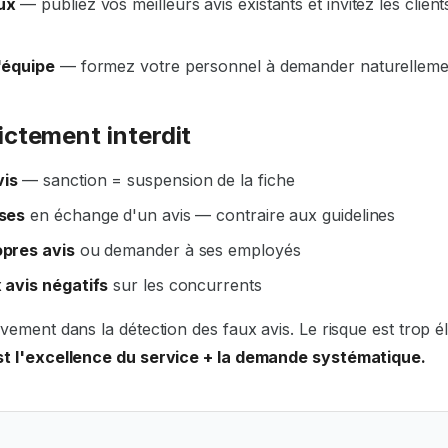
ux
— publiez vos meilleurs avis existants et invitez les clients
'équipe
— formez votre personnel à demander naturelleme
rictement interdit
vis
— sanction = suspension de la fiche
ises
en échange d'un avis — contraire aux guidelines
opres avis
ou demander à ses employés
 avis négatifs
sur les concurrents
ivement dans la détection des faux avis. Le risque est trop é
st l'excellence du service + la demande systématique.