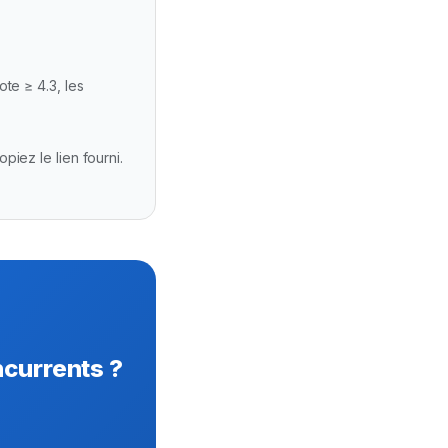
te ≥ 4.3, les
piez le lien fourni.
currents ?