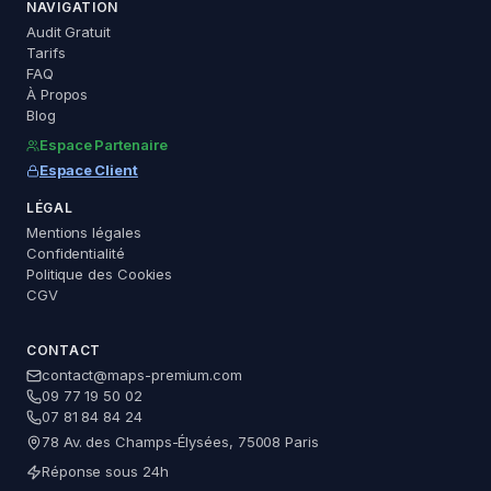
NAVIGATION
Audit Gratuit
Tarifs
FAQ
À Propos
Blog
Espace Partenaire
Espace Client
LÉGAL
Mentions légales
Maps Premium
Confidentialité
Assistant — réponse immédiate
Politique des Cookies
CGV
CONTACT
Questions fréquentes
contact@maps-premium.com
09 77 19 50 02
Que se passe-t-il si la validation échoue ?
07 81 84 84 24
78 Av. des Champs-Élysées, 75008 Paris
De quels documents avez-vous besoin ?
Réponse sous 24h