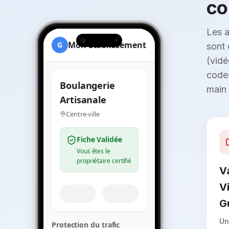
co
Les a
Mon Établissement
G
sont 
(vidé
codes
Boulangerie
main 
Artisanale
Centre-ville
Fiche Validée
Vous êtes le
propriétaire certifié
V
V
G
Un
Protection du trafic