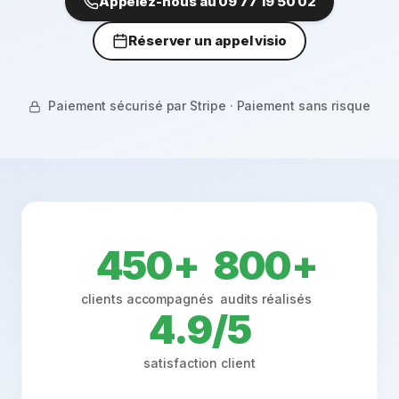
Appelez-nous au
09 77 19 50 02
Réserver un appel visio
Paiement sécurisé par Stripe ·
Paiement sans risque
450
+
800
+
clients accompagnés
audits réalisés
4.9
/5
satisfaction client