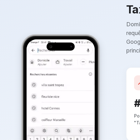
Ta
Domin
requê
Googl
princ
#
Po
"T