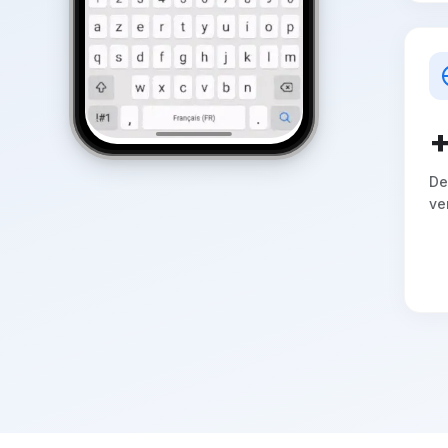
De
ver