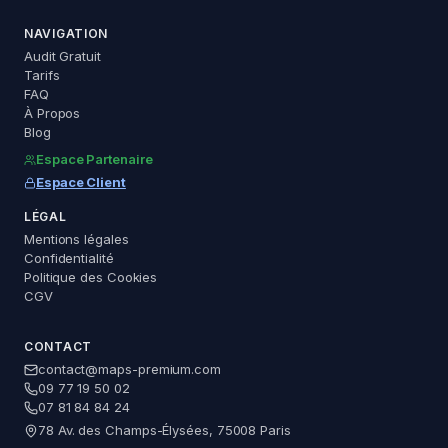
NAVIGATION
Audit Gratuit
Tarifs
FAQ
À Propos
Blog
Espace Partenaire
Espace Client
LÉGAL
Mentions légales
Maps Premium
Confidentialité
Assistant — réponse immédiate
Politique des Cookies
CGV
CONTACT
contact@maps-premium.com
09 77 19 50 02
Questions fréquentes
07 81 84 84 24
78 Av. des Champs-Élysées, 75008 Paris
Comment valider ma fiche Google ?