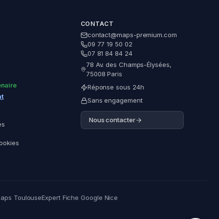
CONTACT
contact@maps-premium.com
09 77 19 50 02
07 81 84 84 24
78 Av. des Champs-Élysées,
Questions fréquentes
75008 Paris
naire
Réponse sous 24h
Comment valider ma fiche Google ?
nt
Sans engagement
Ma fiche est suspendue, que faire ?
Nous contacter
es
Comment obtenir plus d'avis positifs sur
Google ?
Cookies
Comment répondre efficacement aux avis
Google ?
Comment améliorer ma visibilité sur Google
Maps ?
aps Toulouse
Expert Fiche Google Nice
Parler à un expert
Comment optimiser ma fiche Google Business