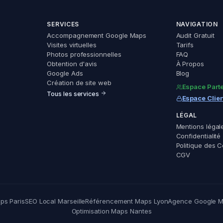
SERVICES
NAVIGATION
Accompagnement Google Maps
Audit Gratuit
Visites virtuelles
Tarifs
Photos professionnelles
FAQ
Obtention d'avis
À Propos
Google Ads
Blog
Création de site web
Espace Parte
Tous les services
Espace Clie
LÉGAL
Mentions légal
Confidentialité
Politique des 
CGV
ps Paris
SEO Local Marseille
Référencement Maps Lyon
Agence Google M
Optimisation Maps Nantes