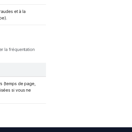
raudes et à la
pe).
r la fréquentation
urs (temps de page,
isées si vous ne
Maps Premium
Assistant — réponse immédiate