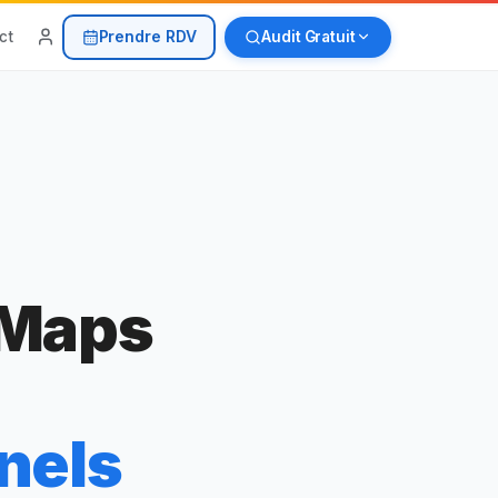
Prendre RDV
ct
Audit Gratuit
 Maps
nels