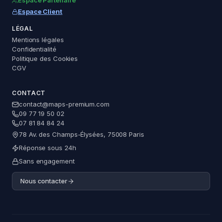
Espace Partenaire
Espace Client
LÉGAL
Mentions légales
Maps Premium
Confidentialité
Assistant — réponse immédiate
Politique des Cookies
CGV
CONTACT
contact@maps-premium.com
09 77 19 50 02
Questions fréquentes
07 81 84 84 24
78 Av. des Champs-Élysées, 75008 Paris
Comment valider ma fiche Google ?
Réponse sous 24h
Ma fiche est suspendue, que faire ?
Sans engagement
Nous contacter
Comment obtenir plus d'avis positifs sur Google
?
Comment répondre efficacement aux avis
Google ?