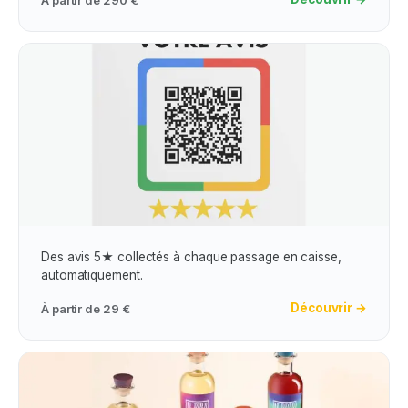
Obtention Avis Google Maps
Des avis 5★ collectés à chaque passage en caisse,
automatiquement.
Découvrir →
À partir de
29 €