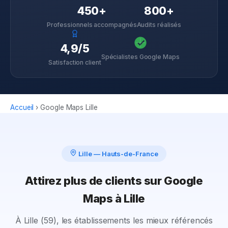
450+
800+
Professionnels accompagnés
Audits réalisés
4,9/5
Spécialistes Google Maps
Satisfaction client
Accueil
›
Google Maps
Lille
Lille
—
Hauts-de-France
Attirez plus de clients sur Google
Maps à Lille
À Lille (59), les établissements les mieux référencés