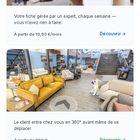
Assistance & Visibilité Google Maps
Votre fiche gérée par un expert, chaque semaine —
vous n’avez rien à faire.
Découvrir →
À partir de
19,90 €/mois
Visites Virtuelles
Le client entre chez vous en 360° avant même de se
déplacer.
Découvrir →
À partir de
290 €