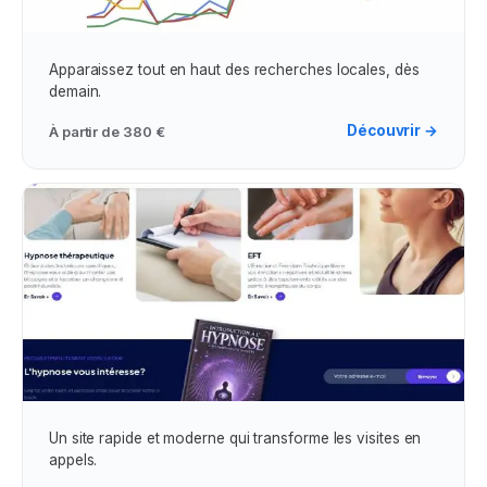
Campagne Google Ads
Apparaissez tout en haut des recherches locales, dès
demain.
Découvrir →
À partir de
380 €
Création de Site Web
Un site rapide et moderne qui transforme les visites en
appels.