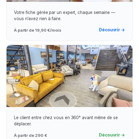
Assistance & Visibilité Google Maps
Votre fiche gérée par un expert, chaque semaine —
vous n’avez rien à faire.
Découvrir →
À partir de
19,90 €/mois
Visites Virtuelles
Le client entre chez vous en 360° avant même de se
déplacer.
Découvrir →
À partir de
290 €