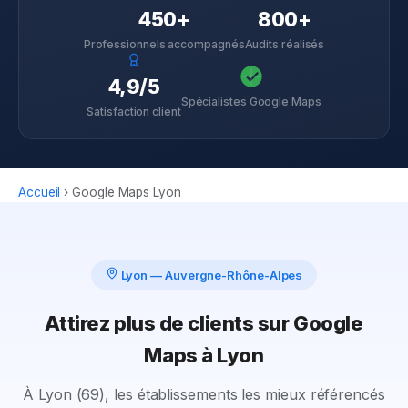
450+
800+
Professionnels accompagnés
Audits réalisés
4,9/5
Spécialistes Google Maps
Satisfaction client
Accueil
›
Google Maps
Lyon
Lyon
—
Auvergne-Rhône-Alpes
Attirez plus de clients sur Google
Maps à Lyon
À Lyon (69), les établissements les mieux référencés