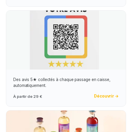
Obtention Avis Google Maps
Des avis 5★ collectés à chaque passage en caisse,
automatiquement.
Découvrir →
À partir de
29 €