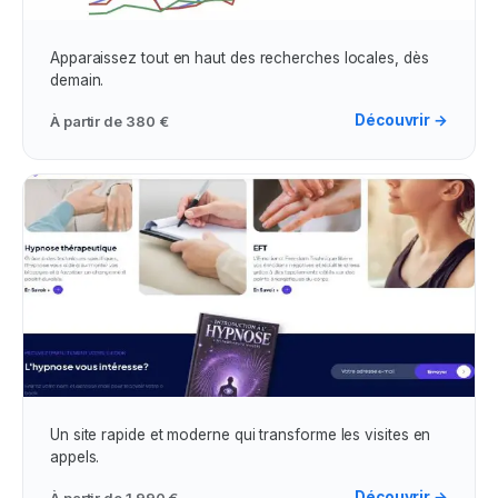
Campagne Google Ads
Apparaissez tout en haut des recherches locales, dès
demain.
Découvrir →
À partir de
380 €
Création de Site Web
Un site rapide et moderne qui transforme les visites en
appels.
Découvrir →
À partir de
1 990 €