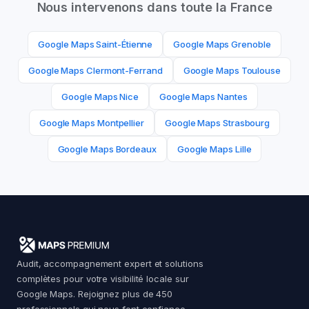
Nous intervenons dans toute la France
Google Maps
Saint-Étienne
Google Maps
Grenoble
Google Maps
Clermont-Ferrand
Google Maps
Toulouse
Google Maps
Nice
Google Maps
Nantes
Google Maps
Montpellier
Google Maps
Strasbourg
Google Maps
Bordeaux
Google Maps
Lille
Audit, accompagnement expert et solutions
complètes pour votre visibilité locale sur
Google Maps. Rejoignez plus de 450