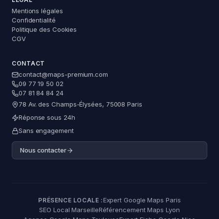
Mentions légales
Maps Premium
Confidentialité
Assistant — réponse immédiate
Politique des Cookies
CGV
CONTACT
contact@maps-premium.com
09 77 19 50 02
Questions fréquentes
07 81 84 84 24
78 Av. des Champs-Élysées, 75008 Paris
Comment valider ma fiche Google ?
Réponse sous 24h
Ma fiche est suspendue, que faire ?
Sans engagement
Nous contacter
Comment obtenir plus d'avis positifs sur Google
?
Comment répondre efficacement aux avis
Google ?
Expert Google Maps Paris
PRÉSENCE LOCALE :
Comment améliorer ma visibilité sur Google
SEO Local Marseille
Référencement Maps Lyon
Maps ?