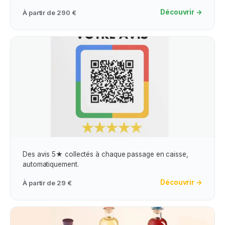
Découvrir →
À partir de
290 €
Obtention Avis Google Maps
Des avis 5★ collectés à chaque passage en caisse,
automatiquement.
Découvrir →
À partir de
29 €