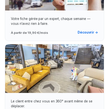
Assistance & Visibilité Google Maps
Votre fiche gérée par un expert, chaque semaine —
vous n’avez rien à faire.
Découvrir →
À partir de
19,90 €/mois
Visites Virtuelles
Le client entre chez vous en 360° avant même de se
déplacer.