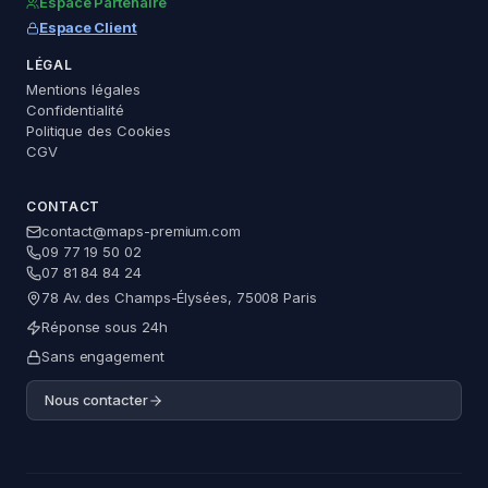
Espace Partenaire
Espace Client
LÉGAL
Mentions légales
Maps Premium
Confidentialité
Assistant — réponse immédiate
Politique des Cookies
CGV
CONTACT
contact@maps-premium.com
09 77 19 50 02
Questions fréquentes
07 81 84 84 24
78 Av. des Champs-Élysées, 75008 Paris
Comment valider ma fiche Google ?
Réponse sous 24h
Ma fiche est suspendue, que faire ?
Sans engagement
Nous contacter
Comment obtenir plus d'avis positifs sur Google
?
Comment répondre efficacement aux avis
Google ?