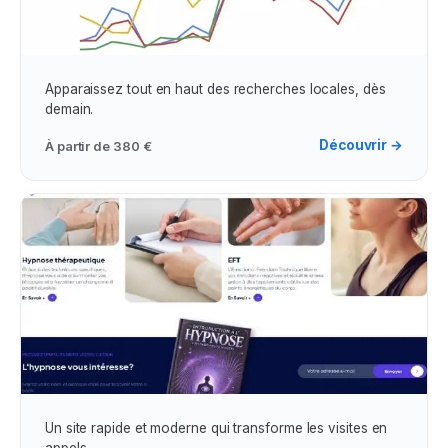
Campagne Google Ads
Apparaissez tout en haut des recherches locales, dès
demain.
Découvrir →
À partir de
380 €
Création de Site Web
Un site rapide et moderne qui transforme les visites en