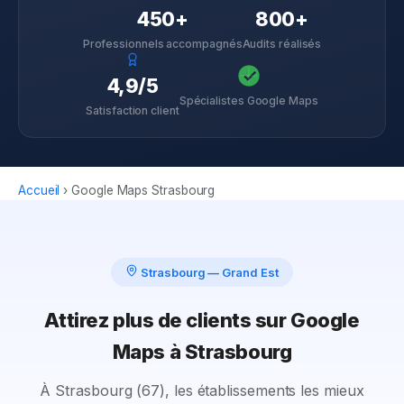
450+
800+
Professionnels accompagnés
Audits réalisés
4,9/5
Spécialistes Google Maps
Satisfaction client
Accueil
›
Google Maps
Strasbourg
Strasbourg
—
Grand Est
Attirez plus de clients sur Google
Maps à Strasbourg
À Strasbourg (67), les établissements les mieux