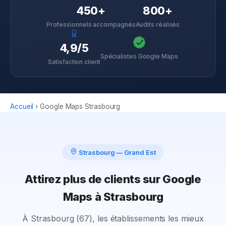
450+
800+
Professionnels accompagnés
Audits réalisés
4,9/5
Spécialistes Google Maps
Satisfaction client
Accueil
›
Google Maps
Strasbourg
Strasbourg
—
Grand Est
Attirez plus de clients sur Google
Maps à Strasbourg
À Strasbourg (67), les établissements les mieux